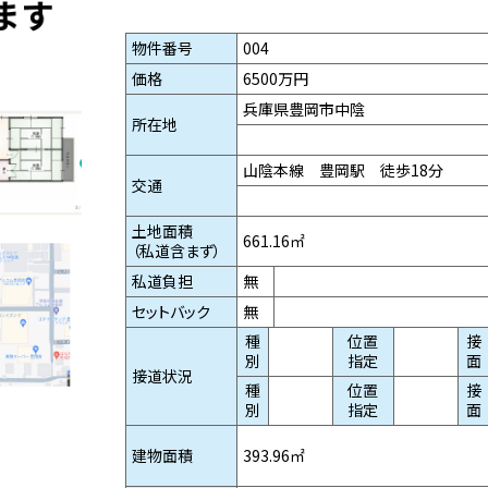
物件番号
004
価格
6500万円
兵庫県豊岡市中陰
所在地
山陰本線 豊岡駅 徒歩18分
交通
土地面積
661.16㎡
（私道含まず）
私道負担
無
セットバック
無
種
位置
接
別
指定
面
接道状況
種
位置
接
別
指定
面
建物面積
393.96㎡