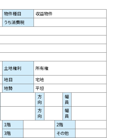
物件種目
収益物件
うち消費税
土地権利
所有権
地目
宅地
地勢
平坦
方
幅
向
員
方
幅
向
員
1階
2階
3階
その他