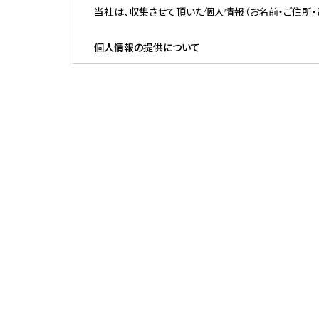
当社は、収集させて頂いた個人情報（お名前・ご住所
個人情報の提供について
当社は、お客様の個人情報を、法律に基づき開示を求
個人情報の開示や訂正、削除、利用の停止について
個人情報に関する開示、訂正、削除、利用の停止を希
個人情報に関するお問合せや訂正、削除、利用の 停止
なお、情報の開示に 当たっては個人情報保護の観点
個人情報保護連絡先
お問合せ電話番号：0796-22-1804
住所：〒668-0045 兵庫県豊岡市城南町14-24