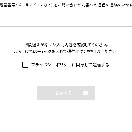
・電話番号・メールアドレスなど）をお問い合わせ内容への返信の連絡のため
められる等の特段の事情がない限り、お客様の事前の同意なく第三者に対し
お間違えがないか入力内容を確認してください。
望される場合には、合理的な 範囲で速やかに対応いたします。
よろしければチェックを入れて送信ボタンを押してください。
につきましては、下記連絡先までご連絡ください。
プライバシーポリシーに同意して送信する
上、ご本人確認が取れない場合は開示をご遠慮させ ていただく場合がござい
送信する