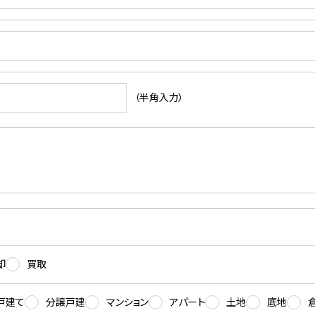
（半角入力）
却
買取
戸建て
分譲戸建
マンション
アパート
土地
底地