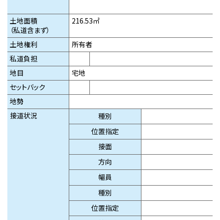
土地面積
216.53㎡
（私道含まず）
土地権利
所有者
私道負担
地目
宅地
セットバック
地勢
接道状況
種
別
位置
指定
接
面
方
向
幅
員
種
別
位置
指定