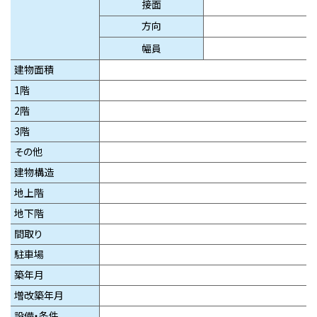
接
面
方
向
幅
員
建物面積
1階
2階
3階
その他
建物構造
地上階
地下階
間取り
駐車場
築年月
増改築年月
設備・条件