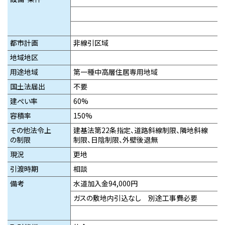
都市計画
非線引区域
地域地区
用途地域
第一種中高層住居専用地域
国土法届出
不要
建ぺい率
60%
容積率
150%
その他法令上
建基法第22条指定、道路斜線制限、隣地斜線
の制限
制限、日陰制限、外壁後退無
現況
更地
引渡時期
相談
備考
水道加入金94,000円
ガスの敷地内引込なし 別途工事費必要