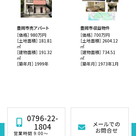
豊岡市売アパート
豊岡市収益物件
［価格］ 980万円
［価格］ 700万円
［土地面積］ 181.81
［土地面積］ 2604.12
㎡
㎡
［建物面積］ 191.32
［建物面積］ 734.51
㎡
㎡
［築年月］ 1999年
［築年月］ 1973年1月
0796-22-
メールでの
1804
お問合せ
営業時間 9:00～