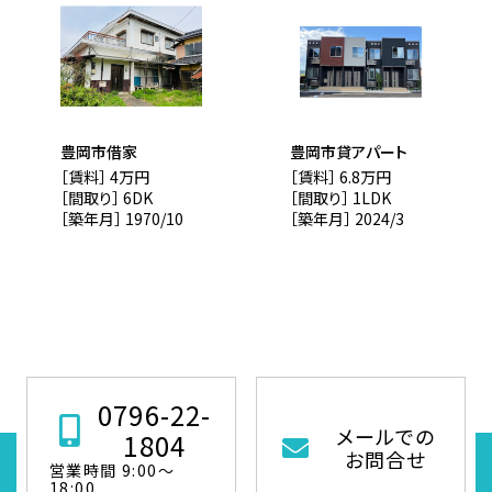
豊岡市借家
豊岡市貸アパート
［賃料］ 4万円
［賃料］ 6.8万円
［間取り］ 6DK
［間取り］ 1LDK
［築年月］ 1970/10
［築年月］ 2024/3
0796-22-
メールでの
1804
お問合せ
営業時間 9:00～
18:00