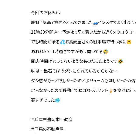
今回のお休みは
鹿野？気高？方面へ行ってきました🚙インスタでよく出てく
11時30分開店…予定より早く着いたから近くをウロウロ
でも時間が余る💦お蕎麦屋さんの駐車場で待つ事に😊
あれれ？？11時過ぎですがもう開いてる🤣
開店時間はあってないようなものだったようです🤣
味は…出石そばのダシになれているからかな…
ダシ感がもっと欲しかったのとボリュームもほしかったかな
足らなかったので移動してねばりっこソフト🍦を食べに行
寒すぎでした🥶
＃兵庫県豊岡市不動産
＃但馬の不動産屋