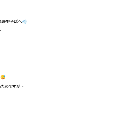
る鹿野そばへ💨
…
😅
ったのですが…